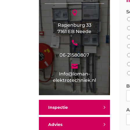
I
S

Rapenburg 33
7161 EB Neede

06-21580807

Info@loman-
elektrotechniek.nl
B
Inspectie
A
Advies