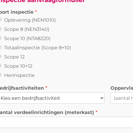
nspectie aanvraagformulier
oort inspectie
*
Oplevering (NEN1010)
Scope 8 (NEN3140)
Scope 10 (NTA8220)
Totaalinspectie (Scope 8+10)
Scope 12
Scope 10+12
Herinspectie
edrijfsactiviteiten
*
Oppervl
antal verdeelinrichtingen (meterkast)
*