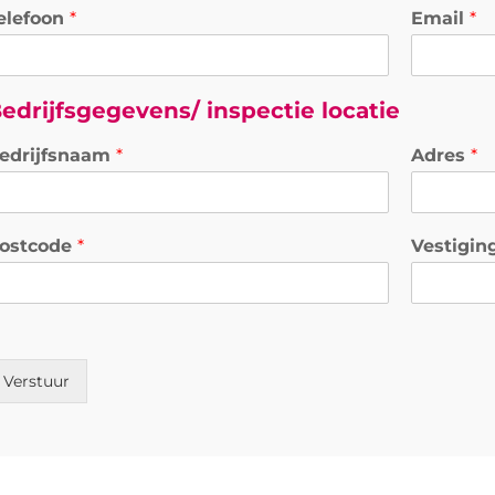
elefoon
*
Email
*
edrijfsgegevens/ inspectie locatie
edrijfsnaam
*
Adres
*
ostcode
*
Vestigin
Verstuur