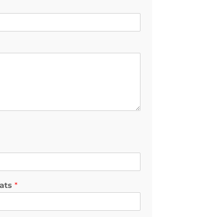
ats
*